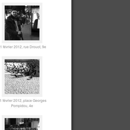
1 février 2012, rue Drouot, 9e
1 février 2012, place Georges
Pompidou, 4e