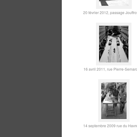
20 février 2012, passage Jouffro
16 avril 2011, rue Pierre-Semar
14 septembre 2009 rue du Havr