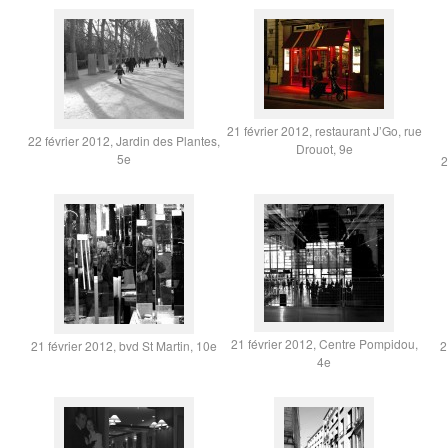
21 février 2012, restaurant J’Go, rue
22 février 2012, Jardin des Plantes,
Drouot, 9e
5e
2
21 février 2012, Centre Pompidou,
21 février 2012, bvd St Martin, 10e
2
4e