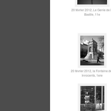
20 février 2012, Le Genie de 
Bastile, 11e
20 février 2012, la Fontaine d
Innocents, 1ere