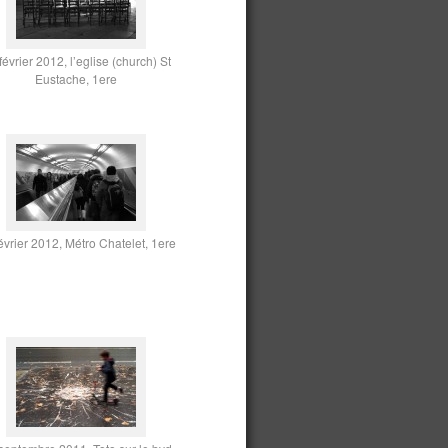
février 2012, l’eglise (church) St
Eustache, 1ere
évrier 2012, Métro Chatelet, 1ere