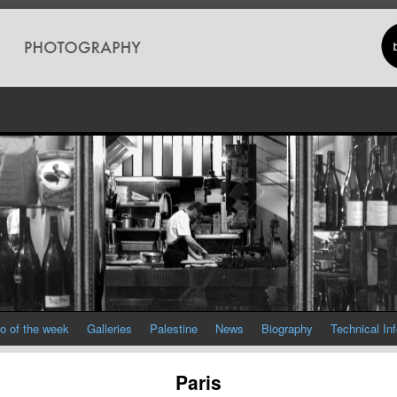
o of the week
Galleries
Palestine
News
Biography
Technical In
Paris