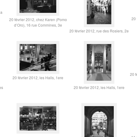
la
20 
20 février 2012, chez Karen (Pomo
d’Oro), 16 rue Commines, 3e
20 février 2012, rue des Rosiers, 2e
20 f
20 février 2012, les Halls, 1ere
es
20 février 2012, les Halls, 1ere