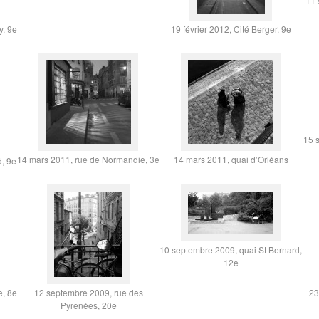
11 
y, 9e
19 février 2012, Cité Berger, 9e
15 
14 mars 2011, rue de Normandie, 3e
14 mars 2011, quai d’Orléans
d, 9e
10 septembre 2009, quai St Bernard,
12e
e, 8e
12 septembre 2009, rue des
23
Pyrenées, 20e